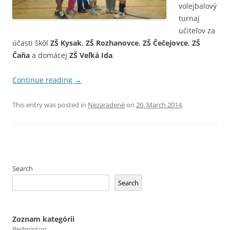
volejbalový
turnaj
učiteľov za
účasti škôl
ZŠ Kysak
,
ZŠ Rozhanovce
,
ZŠ Čečejovce
,
ZŠ
Čaňa
a domácej
ZŠ Veľká Ida
.
Continue reading
→
This entry was posted in
Nezaradené
on
20. March 2014
.
Search
Search
Zoznam kategórii
Bedminton