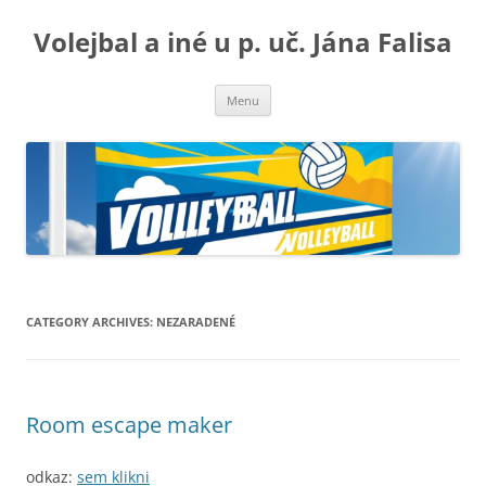
Volejbal a iné u p. uč. Jána Falisa
Skip
Menu
to
content
CATEGORY ARCHIVES:
NEZARADENÉ
Room escape maker
odkaz:
sem klikni