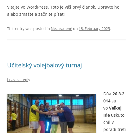
Vitajte vo WordPress. Toto je váš prvý článok. Upravte ho
alebo zmažte a začnite písať!
This entry was posted in
Nezaradené
on
18. February 2025
.
Učiteľský volejbalový turnaj
Leave a reply
Dňa
26.3.2
014
sa
vo
Veľkej
Ide
uskuto
čnil v
poradí tretí