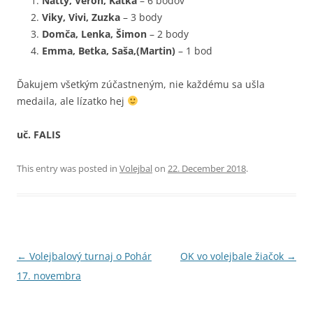
Natty, Veron, Katka
– 6 bodov
Viky, Vivi, Zuzka
– 3 body
Domča, Lenka, Šimon
– 2 body
Emma, Betka, Saša,(Martin)
– 1 bod
Ďakujem všetkým zúčastneným, nie každému sa ušla
medaila, ale lízatko hej
uč. FALIS
This entry was posted in
Volejbal
on
22. December 2018
.
Post
←
Volejbalový turnaj o Pohár
OK vo volejbale žiačok
→
navigation
17. novembra