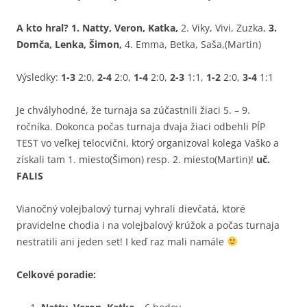
A kto hral? 1. Natty, Veron, Katka,
2. Viky, Vivi, Zuzka,
3.
Domča, Lenka, Šimon,
4. Emma, Betka, Saša,(Martin)
Výsledky:
1-3
2:0,
2-4
2:0,
1-4
2:0,
2-3
1:1,
1-2
2:0,
3-4
1:1
Je chvályhodné, že turnaja sa zúčastnili žiaci 5. – 9.
ročníka. Dokonca počas turnaja dvaja žiaci odbehli PÍP
TEST vo veľkej telocvični, ktorý organizoval kolega Vaško a
získali tam 1. miesto(Šimon) resp. 2. miesto(Martin)!
uč.
FALIS
Vianočný volejbalový turnaj vyhrali dievčatá, ktoré
pravidelne chodia i na volejbalový krúžok a počas turnaja
nestratili ani jeden set! I keď raz mali namále
Celkové poradie: