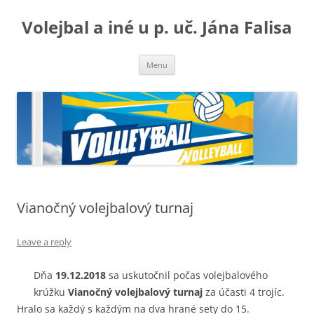
Volejbal a iné u p. uč. Jána Falisa
Skip
Menu
to
content
Vianočný volejbalový turnaj
Leave a reply
Dňa
19.12.2018
sa uskutočnil počas volejbalového
krúžku
Vianočný volejbalový turnaj
za účasti 4 trojíc.
Hralo sa každý s každým na dva hrané sety do 15.